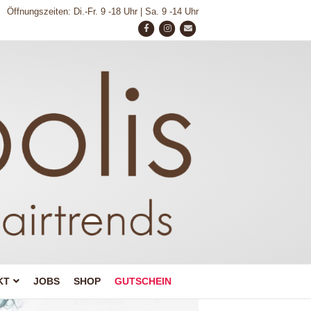
Öffnungszeiten: Di.-Fr. 9 -18 Uhr | Sa. 9 -14 Uhr
F
I
E
a
n
m
c
s
a
e
t
i
b
a
l
o
g
o
r
k
a
m
KT
JOBS
SHOP
GUTSCHEIN