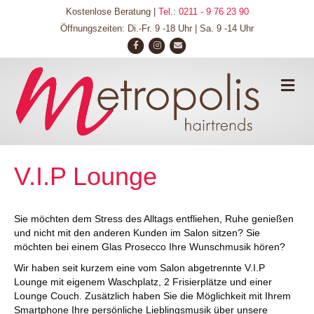
Kostenlose Beratung |
Tel.: 0211 - 9 76 23 90
Öffnungszeiten: Di.-Fr. 9 -18 Uhr | Sa. 9 -14 Uhr
F
I
E
a
n
m
c
s
a
N
A
e
t
i
V
b
a
l
I
o
g
G
o
r
A
T
k
a
V.I.P Lounge
I
m
O
N
Sie möchten dem Stress des Alltags entfliehen, Ruhe genießen
und nicht mit den anderen Kunden im Salon sitzen? Sie
möchten bei einem Glas Prosecco Ihre Wunschmusik hören?
Wir haben seit kurzem eine vom Salon abgetrennte V.I.P
Lounge mit eigenem Waschplatz, 2 Frisierplätze und einer
Lounge Couch. Zusätzlich haben Sie die Möglichkeit mit Ihrem
Smartphone Ihre persönliche Lieblingsmusik über unsere